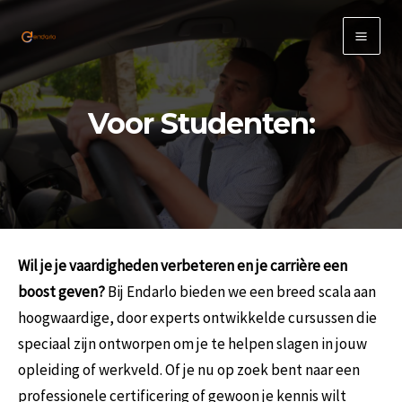
Ga
naar
Main
de
inhoud
Men
Voor Studenten:
Wil je je vaardigheden verbeteren en je carrière een
boost geven?
Bij Endarlo bieden we een breed scala aan
hoogwaardige, door experts ontwikkelde cursussen die
speciaal zijn ontworpen om je te helpen slagen in jouw
opleiding of werkveld. Of je nu op zoek bent naar een
professionele certificering of gewoon je kennis wilt