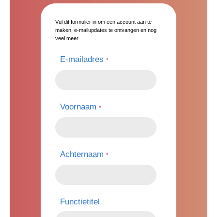
Vul dit formulier in om een ​​account aan te
maken, e-mailupdates te ontvangen en nog
veel meer.
E-mailadres
*
Voornaam
*
Achternaam
*
Functietitel