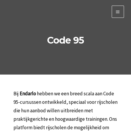
Ga
naar
Main
de
inhoud
Men
Code 95
Bij
Endarlo
hebben we een breed scala aan Code
95-cursussen ontwikkeld, speciaal voor rijscholen
die hun aanbod willen uitbreiden met
praktijkgerichte en hoogwaardige trainingen. Ons
platform biedt rijscholen de mogelijkheid om