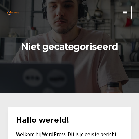
Ga
naar
Main
de
inhoud
Men
Niet gecategoriseerd
Hallo wereld!
Welkom bij WordPress. Dit is je eerste bericht.