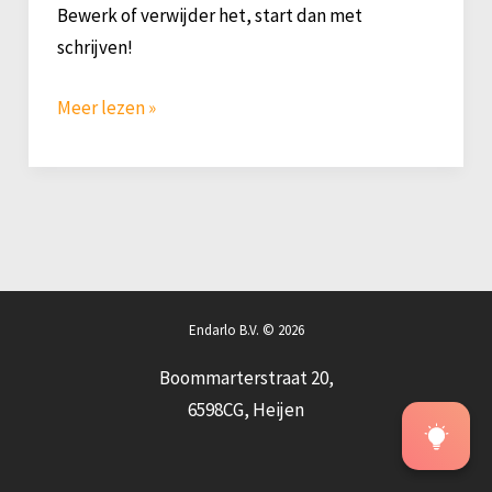
Bewerk of verwijder het, start dan met
schrijven!
Hallo
Meer lezen »
wereld!
Endarlo B.V. © 2026
Boommarterstraat 20,
6598CG, Heijen